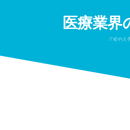
Skip
to
content
医療業界
IT化や