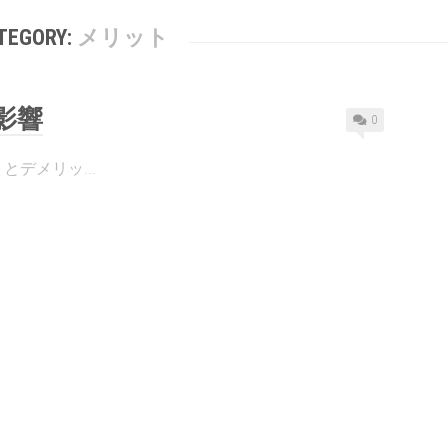
TEGORY:
メリット
影響
0
とデメリッ...