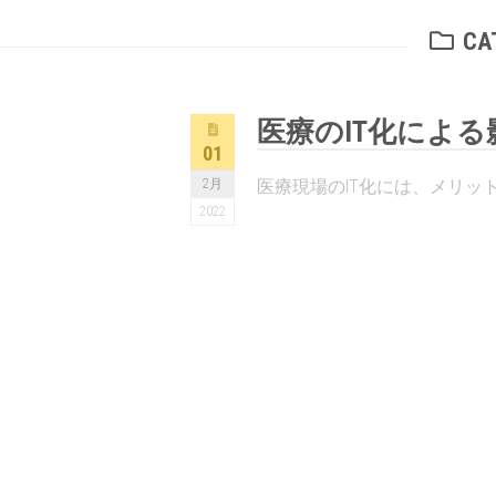
CA
医療のIT化による
01
2月
医療現場のIT化には、メリット
2022